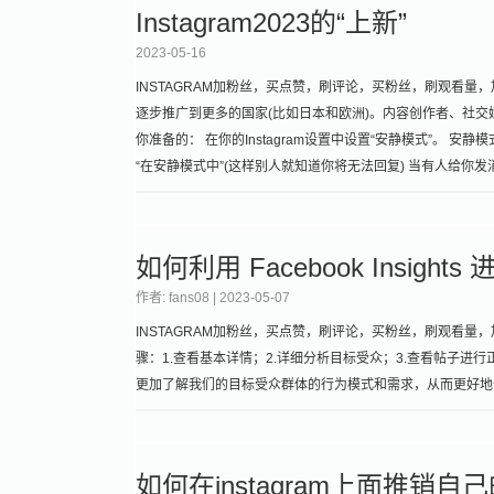
Instagram2023的“上新”
2023-05-16
INSTAGRAM加粉丝，买点赞，刷评论，买粉丝，刷观看量，加关
逐步推广到更多的国家(比如日本和欧洲)。内容创作者、社交
你准备的： 在你的Instagram设置中设置“安静模式”。 安
“在安静模式中”(这样别人就知道你将无法回复) 当有人给你发消息时，
如何利用 Facebook Insigh
作者: fans08 |
2023-05-07
INSTAGRAM加粉丝，买点赞，刷评论，买粉丝，刷观看量，加关注
骤：1.查看基本详情；2.详细分析目标受众；3.查看帖子进
更加了解我们的目标受众群体的行为模式和需求，从而更好地
如何在instagram上面推销自