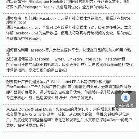
想知道如何利用Instagram Reels提升你的品牌影响力？在这篇文章中，我们
将深入解析Instagram Reels，从创建到优化，全方位助你成功。
超强攻略！如何利用Facebook Live提升社交媒体营销效果，掌握这些数据引
爆你的市场！
通过Facebook Live，企业可以有效提升社交媒体互动，吸引更多关注。本文
详解Facebook Live的最新数据、使用技巧及其与传统视频的比较，帮助你在
全球市场中脱颖而出。
如何精准利用Facebook等六大社交媒体平台，快速提升品牌影响力和用户粘
性
想知道如何通过Facebook、Twitter、LinkedIn、YouTube、Instagram和
Pinterest使你的品牌更有影响力，吸引更多用户？点击这里获取全面的社交媒
体营销指南，高效实现你的商业目标！
想要提升广告代理竞争力？White Label FB Ads是你的终极武器！
白标Facebook广告为各类广告代理带来了颠覆性的变革，无需增加额外资源
即可显著扩展服务。通过专业的白标合作伙伴，你能够在提升服务质量的同时
专注于核心业务，迅速实现业务增长！点击了解更多。
售后微信
从Jack Dorsey到Elon Musk：X/Twitter的激荡16年，用户增长大揭秘！
社交媒体巨头X/Twitter的诞生与成长，从2006年的第一条推文到如今过亿用
户，到底经历了哪些里程碑？谁让它焕发新生？本文带你探秘X/Twitter的用户
数据，解密其发展历程！