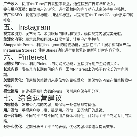
广告收入
：使用YouTube广告联盟来获益，通过投放广告来增加收入。
参与用户互动
：回复用户的评论，进行视频问答等互动方式来保持用户粘性。
推广和SEO
：优化视频标题、描述和标签，以提高在YouTube和Google搜索中的
排名。
五、Instagram
视觉吸引力
：发布高清、吸引眼球的图片和视频，确保视觉内容完美无瑕。
生活化内容
：展示品牌如何融入日常生活，让用户产生共鸣。
Shoppable Posts
：利用Instagram的购物功能，直接在平台上展示和销售产品。
Instagram Stories
：使用Stories功能进行更频繁的更新和即时内容分享。
六、Pinterest
可购买的Pins
：利用Pinterest的可购买功能，直接引导用户至购物页面。
长效内容
：发布具有长期价值的内容，因为Pinterest上的帖子有较长的生命周
期。
关键词优化
：使用相关关键词来定位你的目标受众，确保你的Pins在相关搜索中
出现。
视觉策略
：创建视觉吸引力强的Pins，吸引用户保存和分享。
七、综合运营建议
内容精炼
：发布少而精的内容，确保每一条信息都有价值。
用户互动
：重视用户参与度，鼓励用户互动，回答他们的反馈。
跨平台策略
：不同的平台有不同的用户群体和特性，针对每个平台制定专门的策
略。
分析和优化
：定期分析各个平台的表现，优化内容和策略以提高效果。