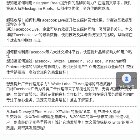
想知道如何利用Instagram Reels提升你的品牌影响力？在这篇文章中，我们
将深入解析Instagram Reels，从创建到优化，全方位助你成功。
超强攻略！如何利用Facebook Live提升社交媒体营销效果，掌握这些数据引
爆你的市场！
通过Facebook Live，企业可以有效提升社交媒体互动，吸引更多关注。本文
详解Facebook Live的最新数据、使用技巧及其与传统视频的比较，帮助你在
全球市场中脱颖而出。
如何精准利用Facebook等六大社交媒体平台，快速提升品牌影响力和用户粘
性
想知道如何通过Facebook、Twitter、LinkedIn、YouTube、Instagram和
Pinterest使你的品牌更有影响力，吸引更多用户？点击这里获取全面的社交媒
体营销指南，高效实现你的商业目标！
想要提升广告代理竞争力？White Label FB Ads是你的终极武器！
售后微信
白标Facebook广告为各类广告代理带来了颠覆性的变革，无需增加额外资源
即可显著扩展服务。通过专业的白标合作伙伴，你能够在提升服务质量的同时
专注于核心业务，迅速实现业务增长！点击了解更多。
从Jack Dorsey到Elon Musk：X/Twitter的激荡16年，用户增长大揭秘！
社交媒体巨头X/Twitter的诞生与成长，从2006年的第一条推文到如今过亿用
户，到底经历了哪些里程碑？谁让它焕发新生？本文带你探秘X/Twitter的用户
数据，解密其发展历程！