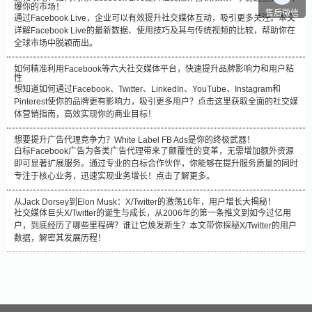
爆你的市场！
售后微信
通过Facebook Live，企业可以有效提升社交媒体互动，吸引更多关注。本文
详解Facebook Live的最新数据、使用技巧及其与传统视频的比较，帮助你在
全球市场中脱颖而出。
如何精准利用Facebook等六大社交媒体平台，快速提升品牌影响力和用户粘
性
想知道如何通过Facebook、Twitter、LinkedIn、YouTube、Instagram和
Pinterest使你的品牌更有影响力，吸引更多用户？点击这里获取全面的社交媒
体营销指南，高效实现你的商业目标！
想要提升广告代理竞争力？White Label FB Ads是你的终极武器！
白标Facebook广告为各类广告代理带来了颠覆性的变革，无需增加额外资源
即可显著扩展服务。通过专业的白标合作伙伴，你能够在提升服务质量的同时
专注于核心业务，迅速实现业务增长！点击了解更多。
从Jack Dorsey到Elon Musk：X/Twitter的激荡16年，用户增长大揭秘！
社交媒体巨头X/Twitter的诞生与成长，从2006年的第一条推文到如今过亿用
户，到底经历了哪些里程碑？谁让它焕发新生？本文带你探秘X/Twitter的用户
数据，解密其发展历程！