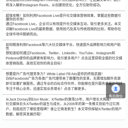
想知道如何利用Instagram Reels提升你的品牌影响力？在这篇文章中，我们
将深入解析Instagram Reels，从创建到优化，全方位助你成功。
超强攻略！如何利用Facebook Live提升社交媒体营销效果，掌握这些数据引
爆你的市场！
通过Facebook Live，企业可以有效提升社交媒体互动，吸引更多关注。本文
详解Facebook Live的最新数据、使用技巧及其与传统视频的比较，帮助你在
全球市场中脱颖而出。
如何精准利用Facebook等六大社交媒体平台，快速提升品牌影响力和用户粘
性
想知道如何通过Facebook、Twitter、LinkedIn、YouTube、Instagram和
Pinterest使你的品牌更有影响力，吸引更多用户？点击这里获取全面的社交媒
体营销指南，高效实现你的商业目标！
想要提升广告代理竞争力？White Label FB Ads是你的终极武器！
白标Facebook广告为各类广告代理带来了颠覆性的变革，无需增加额外资源
即可显著扩展服务。通过专业的白标合作伙伴，你能够在提升服务质量的同时
专注于核心业务，迅速实现业务增长！点击了解更多。
售后微信
从Jack Dorsey到Elon Musk：X/Twitter的激荡16年，用户增长大揭秘！
社交媒体巨头X/Twitter的诞生与成长，从2006年的第一条推文到如今过亿用
户，到底经历了哪些里程碑？谁让它焕发新生？本文带你探秘X/Twitter的用户
数据，解密其发展历程！