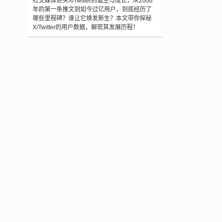
社交媒体巨头X/Twitter的诞生与成长，从2006
年的第一条推文到如今过亿用户，到底经历了
哪些里程碑？谁让它焕发新生？本文带你探秘
X/Twitter的用户数据，解密其发展历程！