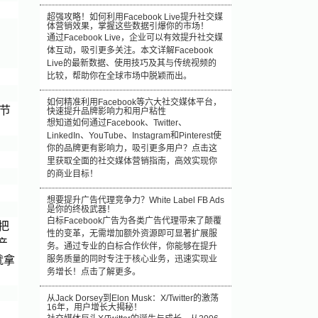
超强攻略！如何利用Facebook Live提升社交媒
体营销效果，掌握这些数据引爆你的市场！
通过Facebook Live，企业可以有效提升社交媒
体互动，吸引更多关注。本文详解Facebook
Live的最新数据、使用技巧及其与传统视频的
比较，帮助你在全球市场中脱颖而出。
如何精准利用Facebook等六大社交媒体平台，
节
快速提升品牌影响力和用户粘性
想知道如何通过Facebook、Twitter、
LinkedIn、YouTube、Instagram和Pinterest使
你的品牌更有影响力，吸引更多用户？点击这
里获取全面的社交媒体营销指南，高效实现你
的商业目标！
想要提升广告代理竞争力？White Label FB Ads
是你的终极武器！
白标Facebook广告为各类广告代理带来了颠覆
把
性的变革，无需增加额外资源即可显著扩展服
产
务。通过专业的白标合作伙伴，你能够在提升
就拿
服务质量的同时专注于核心业务，迅速实现业
务增长！点击了解更多。
从Jack Dorsey到Elon Musk：X/Twitter的激荡
16年，用户增长大揭秘！