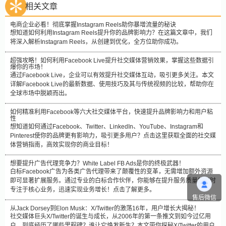
相关文章
电商企业必看！彻底掌握Instagram Reels助你暴增流量的秘诀
想知道如何利用Instagram Reels提升你的品牌影响力？在这篇文章中，我们
将深入解析Instagram Reels，从创建到优化，全方位助你成功。
超强攻略！如何利用Facebook Live提升社交媒体营销效果，掌握这些数据引
爆你的市场！
通过Facebook Live，企业可以有效提升社交媒体互动，吸引更多关注。本文
详解Facebook Live的最新数据、使用技巧及其与传统视频的比较，帮助你在
全球市场中脱颖而出。
如何精准利用Facebook等六大社交媒体平台，快速提升品牌影响力和用户粘
性
想知道如何通过Facebook、Twitter、LinkedIn、YouTube、Instagram和
Pinterest使你的品牌更有影响力，吸引更多用户？点击这里获取全面的社交媒
体营销指南，高效实现你的商业目标！
想要提升广告代理竞争力？White Label FB Ads是你的终极武器！
白标Facebook广告为各类广告代理带来了颠覆性的变革，无需增加额外资源
即可显著扩展服务。通过专业的白标合作伙伴，你能够在提升服务质量的同时
专注于核心业务，迅速实现业务增长！点击了解更多。
售后微信
从Jack Dorsey到Elon Musk：X/Twitter的激荡16年，用户增长大揭秘！
社交媒体巨头X/Twitter的诞生与成长，从2006年的第一条推文到如今过亿用
户，到底经历了哪些里程碑？谁让它焕发新生？本文带你探秘X/Twitter的用户