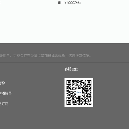
丝
tiktok1000粉丝
跃用户，可能会存在少量点赞加粉掉落现象，这属正常情况。
客服微信
e刷粉
e刷播放量
e刷订阅