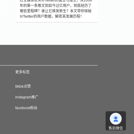
社交媒体巨头X/Twitter的诞生与成长，从2006
年的第一条推文到如今过亿用户，到底经历了
哪些里程碑？谁让它焕发新生？本文带你探秘
X/Twitter的用户数据，解密其发展历程！
更多标签
tiktok点赞
instagram推广
facebook粉丝
售后微信