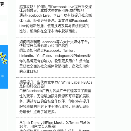
使
超强攻略！如何利用Facebook Live提升社交媒
体营销效果，掌握这些数据引爆你的市场！
通过Facebook Live，企业可以有效提升社交媒
体互动，吸引更多关注。本文详解Facebook
Live的最新数据、使用技巧及其与传统视频的
比较，帮助你在全球市场中脱颖而出。
如何精准利用Facebook等六大社交媒体平台，
快速提升品牌影响力和用户粘性
想知道如何通过Facebook、Twitter、
LinkedIn、YouTube、Instagram和Pinterest使
你的品牌更有影响力，吸引更多用户？点击这
里获取全面的社交媒体营销指南，高效实现你
的商业目标！
想要提升广告代理竞争力？White Label FB Ads
是你的终极武器！
白标Facebook广告为各类广告代理带来了颠覆
性的变革，无需增加额外资源即可显著扩展服
务。通过专业的白标合作伙伴，你能够在提升
服务质量的同时专注于核心业务，迅速实现业
务增长！点击了解更多。
从Jack Dorsey到Elon Musk：X/Twitter的激荡
16年，用户增长大揭秘！