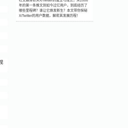
社交媒体巨头X/Twitter的诞生与成长，从2006
年的第一条推文到如今过亿用户，到底经历了
哪些里程碑？谁让它焕发新生？本文带你探秘
X/Twitter的用户数据，解密其发展历程！
视