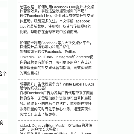
超强攻略！如何利用Facebook Live提升社交媒
体营销效果，掌握这些数据引爆你的市场！
通过Facebook Live，企业可以有效提升社交媒
体互动，吸引更多关注。本文详解Facebook
Live的最新数据、使用技巧及其与传统视频的
比较，帮助你在全球市场中脱颖而出。
如何精准利用Facebook等六大社交媒体平台，
快速提升品牌影响力和用户粘性
想知道如何通过Facebook、Twitter、
LinkedIn、YouTube、Instagram和Pinterest使
你的品牌更有影响力，吸引更多用户？点击这
里获取全面的社交媒体营销指南，高效实现你
这个
的商业目标！
想要提升广告代理竞争力？White Label FB Ads
是你的终极武器！
白标Facebook广告为各类广告代理带来了颠覆
性的变革，无需增加额外资源即可显著扩展服
务。通过专业的白标合作伙伴，你能够在提升
服务质量的同时专注于核心业务，迅速实现业
务增长！点击了解更多。
响
从Jack Dorsey到Elon Musk：X/Twitter的激荡
16年，用户增长大揭秘！