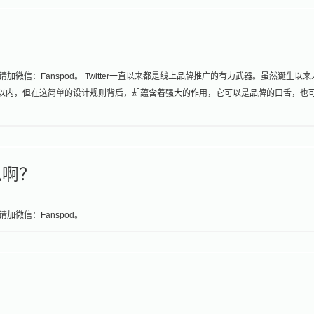
请加微信：Fanspod。 Twitter一直以来都是线上品牌推广的有力武器。虽然诞生以来
符以内，但在这简单的设计规则背后，却蕴含着强大的作用，它可以是品牌的口舌，也
思啊？
加微信：Fanspod。