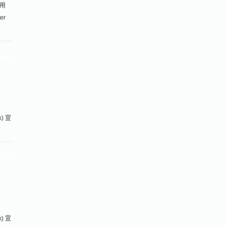
利用
er
，
) 宣
，
) 宣