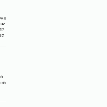
，吸引
ube
您的
可以
频加
be的