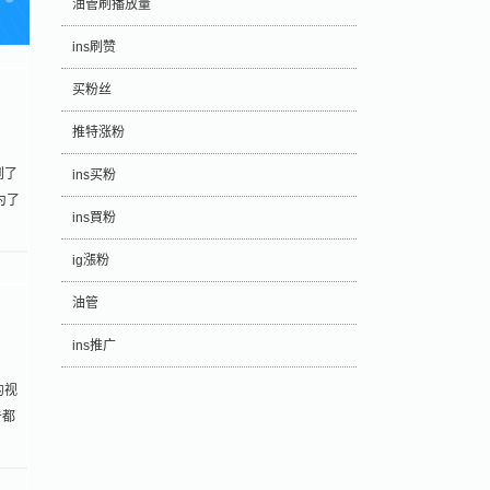
油管刷播放量
ins刷赞
买粉丝
推特涨粉
到了
ins买粉
为了
ins買粉
ig漲粉
油管
ins推广
的视
告都